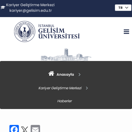
Kariyer Geliştirme Merkezi
kariyer@gelisim.edu.tr
Anasayfa
Kariyer Geliştirme Merkezi
Haberler
Facebook
Twitter
Email